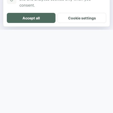
consent.
Accept all
Cookie settings
DH
The ultimate directory for SEA developers
to showcase projects and connect with
opportunities.