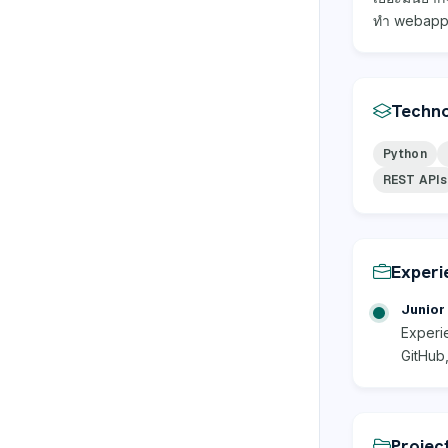
ทำ webapp 
Techno
Python
REST APIs
Experi
Junior 
Experi
GitHub,
Projec