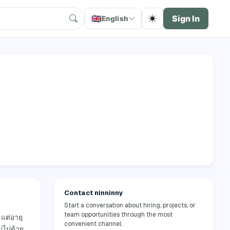
🇬🇧
Sign In
English
Contact ninninny
Start a conversation about hiring, projects, or
team opportunities through the most
แต่อายุ
convenient channel.
บไปด้วย