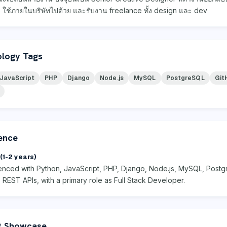
ใช้ภายในบริษัทไปด้วย และรับงาน freelance ทั้ง design และ dev
logy Tags
JavaScript
PHP
Django
Node.js
MySQL
PostgreSQL
Git
ence
(1-2 years)
enced with Python, JavaScript, PHP, Django, Node.js, MySQL, Post
 REST APIs, with a primary role as Full Stack Developer.
t Showcase