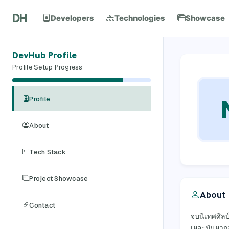
DH
Developers
Technologies
Showcase
DevHub Profile
Profile Setup Progress
Profile
About
Tech Stack
Project Showcase
About
Contact
จบนิเทศศิลป
เยอะมันยากจ