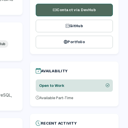
Contact via DevHub
GitHub
Portfolio
Hub
AVAILABILITY
Open to Work
greSQL,
Available Part-Time
RECENT ACTIVITY