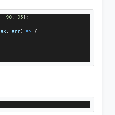
5
, 
90
, 
95
];
dex
, 
arr
) 
=>
 {
5
;