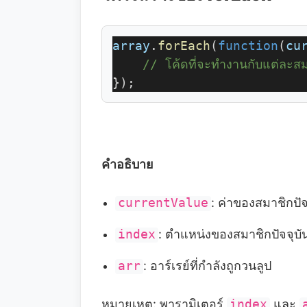
array
.
forEach
(
function
(
cu
// โค้ดที่จะทำงานกับแต่ละสม
});
คำอธิบาย
currentValue
: ค่าของสมาชิกปัจ
index
: ตำแหน่งของสมาชิกปัจจุบัน
arr
: อาร์เรย์ที่กำลังถูกวนลูป
หมายเหตุ: พารามิเตอร์
index
และ