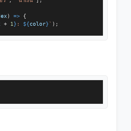
ียว'
, 
'น้ำเงิน'
];
dex
) 
=>
 {
x
 + 
1
}
: 
${
color
}
`
);