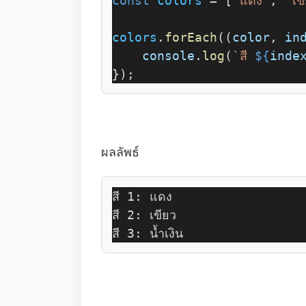
const
colors
 = [
'แดง'
, 
'เข
colors
.
forEach
((
color
, 
in
console
.
log
(
`สี 
${
inde
});
ผลลัพธ์
สี 1: แดง
สี 2: เขียว
สี 3: น้ำเงิน