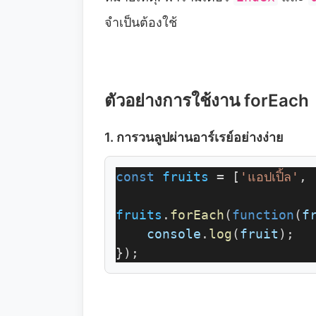
จำเป็นต้องใช้
ตัวอย่างการใช้งาน forEach
1. การวนลูปผ่านอาร์เรย์อย่างง่าย
const
fruits
 = [
'แอปเปิ้ล'
, 
fruits
.
forEach
(
function
(
f
console
.
log
(
fruit
);
});