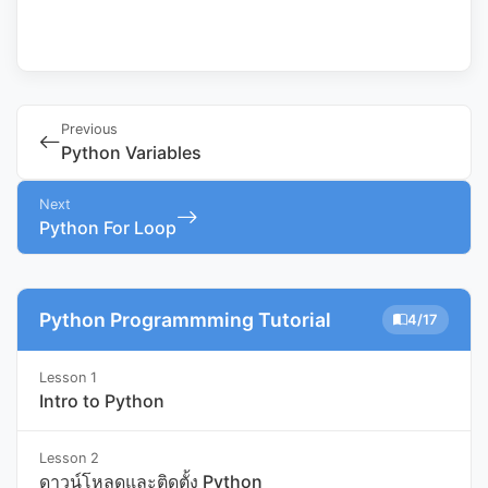
Previous
Python Variables
Next
Python For Loop
Python Programmming Tutorial
4/17
Lesson 1
Intro to Python
Lesson 2
ดาวน์โหลดและติดตั้ง Python