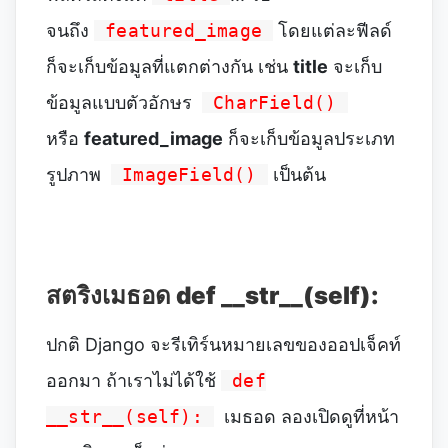
จนถึง
featured_image
โดยแต่ละฟีลด์
ก็จะเก็บข้อมูลที่แตกต่างกัน เช่น
title
จะเก็บ
ข้อมูลแบบตัวอักษร
CharField()
หรือ
featured_image
ก็จะเก็บข้อมูลประเภท
รูปภาพ
ImageField()
เป็นต้น
สตริงเมธอด def __str__(self):
ปกติ Django จะรีเทิร์นหมายเลขของออปเจ็คท์
ออกมา ถ้าเราไม่ได้ใช้
def
__str__(self):
เมธอด ลองเปิดดูที่หน้า