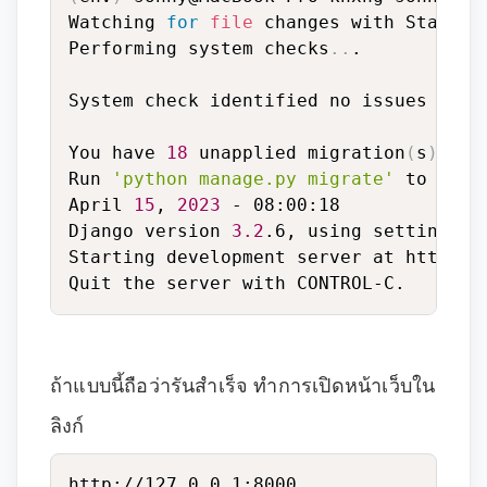
Watching 
for
file
 changes with StatRelo
Performing system checks
..
.

System check identified no issues 
(
0
 s
You have 
18
 unapplied migration
(
s
)
. Yo
Run 
'python manage.py migrate'
 to apply
April 
15
, 
2023
 - 08:00:18

Django version 
3.2
.6, using settings 
'
Starting development server at http://1
Quit the server with CONTROL-C.
ถ้าแบบนี้ถือว่ารันสำเร็จ ทำการเปิดหน้าเว็บใน
ลิงก์
http://127.0.0.1:8000