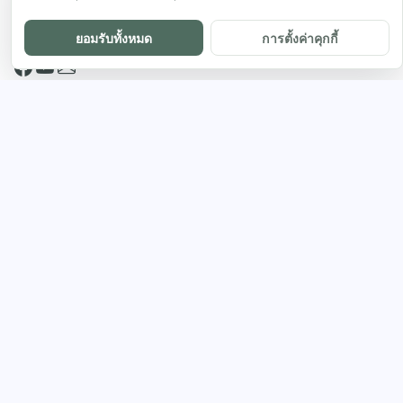
opportunities.
ยอมรับทั้งหมด
การตั้งค่าคุกกี้
Product
โชว์เคส
Directory
เทคโนโลยี
Resources
บริษัทหรือองค์กร
About
บล็อก