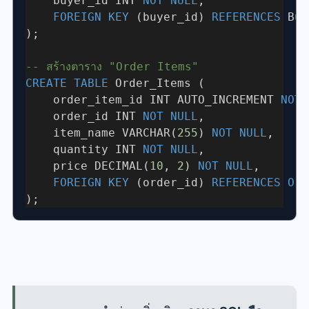
    buyer_id INT 
NOT
NULL
,
FOREIGN
KEY
 (buyer_id) 
REFERENCES
 Buy
);
-- สร้างตาราง "Order Items"
CREATE
TABLE
 Order_Items (
    order_item_id INT AUTO_INCREMENT 
NOT
    order_id INT 
NOT
NULL
,
    item_name VARCHAR(
255
) 
NOT
NULL
,
    quantity INT 
NOT
NULL
,
    price DECIMAL(
10
, 
2
) 
NOT
NULL
,
FOREIGN
KEY
 (order_id) 
REFERENCES
Ord
);