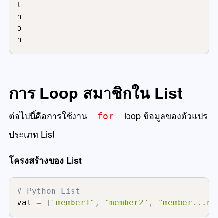
t

h

o

n
การ Loop สมาชิกใน List
ต่อไปนี้คือการใช้งาน
oop ข้อมูลของตัวแปร
for
l
ประเภท List
โครงสร้างของ List
# Python List
val 
=
[
"member1"
,
"member2"
,
"member...n"