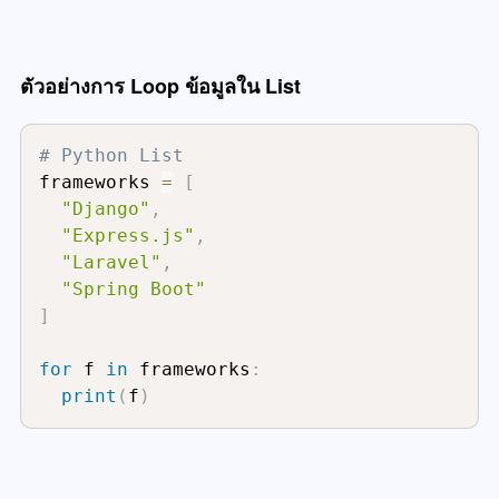
ตัวอย่างการ Loop ข้อมูลใน List
# Python List
frameworks 
=
[
"Django"
,
"Express.js"
,
"Laravel"
,
"Spring Boot"
]
for
 f 
in
 frameworks
:
print
(
f
)