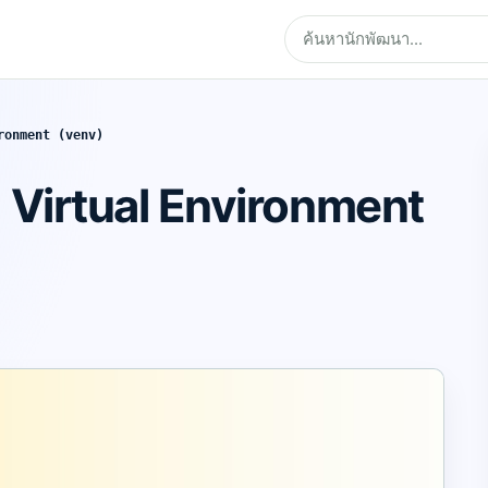
ronment (venv)
 Virtual Environment