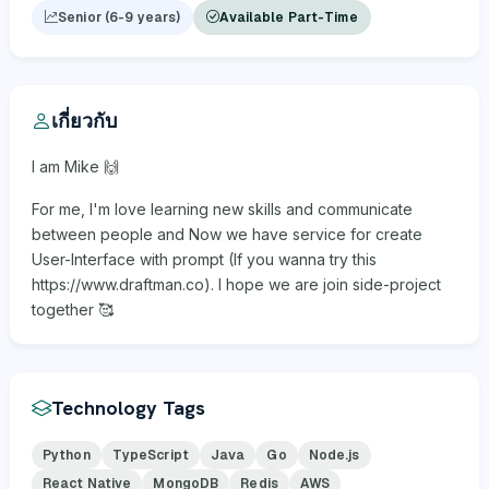
Senior (6-9 years)
Available Part-Time
เกี่ยวกับ
I am Mike 🙌
For me, I'm love learning new skills and communicate
between people and Now we have service for create
User-Interface with prompt (If you wanna try this
https://www.draftman.co). I hope we are join side-project
together 🥰
Technology Tags
Python
TypeScript
Java
Go
Node.js
React Native
MongoDB
Redis
AWS