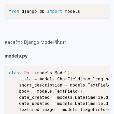
from
 django
.
db 
import
 models
ลองสร้าง Django Model ขึ้นมา
models.py
class
Post
(
models
.
Model
)
:
    title 
=
 models
.
CharField
(
max_length
=
8
    short_description 
=
 models
.
TextField
(
    body 
=
 models
.
TextField
(
)
    date_created 
=
 models
.
DateTimeField
(
a
    date_updated 
=
 models
.
DateTimeField
(
a
    featured_image 
=
 models
.
ImageField
(
up