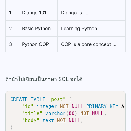
1
Django 101
Django is .....
2
Basic Python
Learning Python ...
3
Python OOP
OOP is a core concept ...
ถ้านำไปเขียนเป็นภาษา SQL จะได้
CREATE
TABLE
"post"
(
"id"
integer
NOT
NULL
PRIMARY
KEY
 AUT
"title"
varchar
(
80
)
NOT
NULL
,
"body"
text
NOT
NULL
,
)