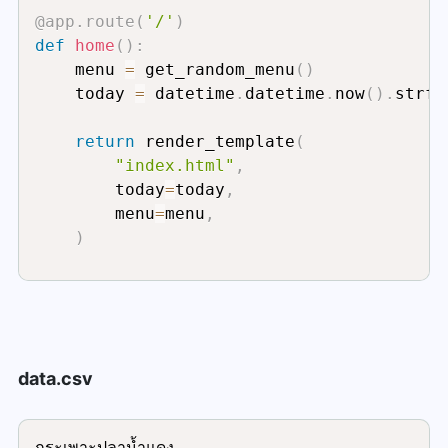
@app
.
route
(
'/'
)
def
home
(
)
:
    menu 
=
 get_random_menu
(
)
    today 
=
 datetime
.
datetime
.
now
(
)
.
strft
return
 render_template
(
"index.html"
,
        today
=
today
,
        menu
=
menu
,
)
if
 __name__ 
==
"__main__"
:
    app
.
run
(
debug
=
True
,
 host
=
"0.0.0.0"
)
data.csv
กระเพาะปลาน้ำแดง