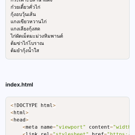
ก๋วยเตี๋ยวคั่วไก่
กุ้งอบวุ้นเส้น
แกงเขียวหวานไก่
แกงเลียงกุ้งสด
ไก่ผัดเม็ดมะม่วงหิมพานต์
ต้มข่าไก่โบราณ
ต้มยำกุ้งน้ำใส
index.html
<
!DOCTYPE html
>
<
html
>
<
head
>
<
meta name
=
"viewport"
 content
=
"width=
<
link rel
=
"stylesheet"
 href
=
"https://