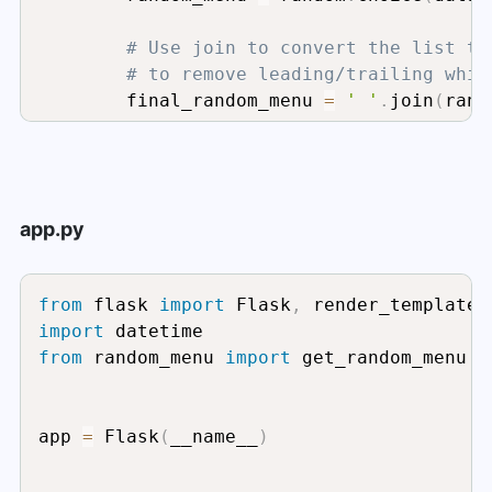
# Use join to convert the list to
# to remove leading/trailing whit
        final_random_menu 
=
' '
.
join
(
rand
return
 final_random_menu

except
 FileNotFoundError
:
app.py
return
"The data file was not fou
except
 Exception 
as
 e
:
return
f"An error occurred: 
{
e
}
"
from
 flask 
import
 Flask
,
import
print
(
get_random_menu
)
from
 random_menu 
import
 get_random_menu

app 
=
 Flask
(
__name__
)