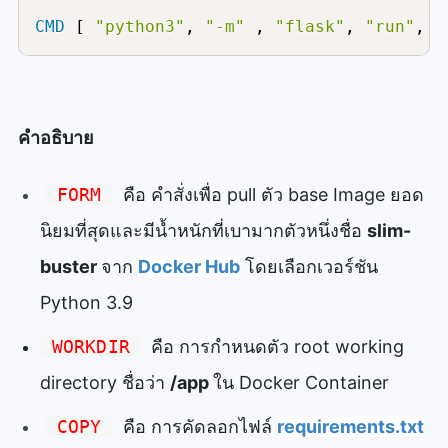
CMD
 [ 
"python3"
, 
"-m"
 , 
"flask"
, 
"run"
, 
"
คำอธิบาย
FORM
คือ คำสั่งเพื่อ pull ตัว base Image ยอด
นิยมที่สุดและมีน้ำหนักที่เบามากตัวหนึ่งชื่อ
slim-
buster
จาก
Docker Hub
โดยเลือกเวอร์ชัน
Python 3.9
WORKDIR
คือ การกำหนดตัว root working
directory ชื่อว่า
/app
ใน Docker Container
COPY
คือ การคัดลอกไฟล์
requirements.txt