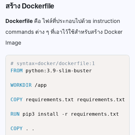
สร้าง Dockerfile
<
/
div
>
<
/
div
>
<
/
div
>
Dockerfile
คือ ไฟล์ที่ประกอบไปด้วย instruction
<
script src
=
"https://code.jquery.com/
commands ต่าง ๆ ที่เอาไว้ใช้สำหรับสร้าง Docker
<
script src
=
"https://cdn.jsdelivr.net
<
/
body
>
Image
<
/
html

# syntax=docker/dockerfile:1
FROM
 python:3.9-slim-buster
WORKDIR
 /app
COPY
 requirements.txt requirements.txt
RUN
 pip3 install -r requirements.txt
COPY
 . .