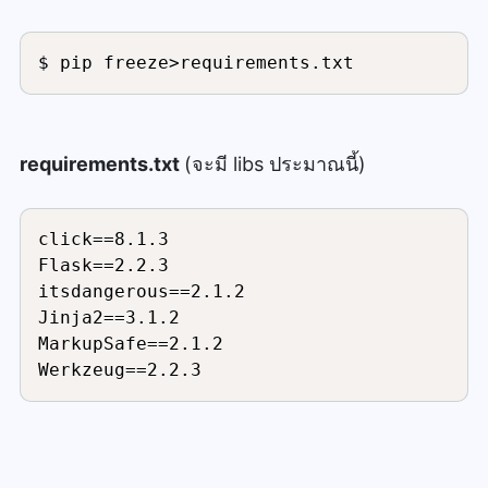
<
/
div
>
<
!
-
-
 Bootstrap Modal 
-
-
>
<
div 
class
=
"modal"
 tabindex
=
"
$ pip freeze>requirements.txt
<
div 
class
=
"modal-dialog"
<
div 
class
=
"modal-con
<
div 
class
=
"modal-hea
requirements.txt
(จะมี libs ประมาณนี้)
<
h5 
class
=
"modal-
<
button 
type
=
"but
<
span aria
-
hidden
click==8.1.3

<
/
button
>
Flask==2.2.3

<
/
div
>
itsdangerous==2.1.2

<
div 
class
=
"modal-bod
Jinja2==3.1.2

{
{
 menu 
}
}
MarkupSafe==2.1.2

<
/
div
>
Werkzeug==2.2.3
<
div 
class
=
"modal-foo
<
button 
type
=
"but
<
/
div
>
<
/
div
>
<
/
div
>