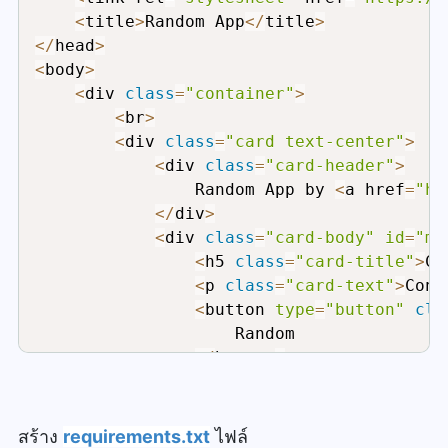
<
title
>
Random App
<
/
title
>
<
/
head
>
<
body
>
<
div 
class
=
"container"
>
<
br
>
<
div 
class
=
"card text-center"
>
<
div 
class
=
"card-header"
>
                Random App by 
<
a href
=
"ht
<
/
div
>
<
div 
class
=
"card-body"
id
=
"my
<
h5 
class
=
"card-title"
>
Cl
<
p 
class
=
"card-text"
>
Cong
<
button 
type
=
"button"
cla
                    Random

<
/
button
>
<
/
div
>
<
div 
class
=
"card-footer text-
{
{
 today 
}
}
สร้าง
requirements.txt
ไฟล์