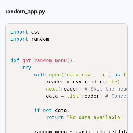
random_app.py
import
import
 random

def
get_random_menu
(
)
:
try
:
with
open
(
'data.csv'
,
'r'
)
as
fil
            reader 
=
 csv
.
reader
(
file
)
next
(
reader
)
# Skip the heade
            data 
=
list
(
reader
)
# Convert
if
not
 data
:
return
"No data available"
        random_menu 
=
 random
.
choice
(
data
)