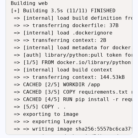
Building web

[+] Building 3.5s (11/11) FINISHED

 => [internal] load build definition from
 => => transferring dockerfile: 37B      
 => [internal] load .dockerignore        
 => => transferring context: 2B          
 => [internal] load metadata for docker.i
 => [auth] library/python:pull token for 
 => [1/5] FROM docker.io/library/python:3
 => [internal] load build context        
 => => transferring context: 144.53kB    
 => CACHED [2/5] WORKDIR /app            
 => CACHED [3/5] COPY requirements.txt re
 => CACHED [4/5] RUN pip install -r requi
 => [5/5] COPY . .                       
 => exporting to image                   
 => => exporting layers                  
 => => writing image sha256:5557bc6ca37f8
 => => naming to docker.io/library/myapp: