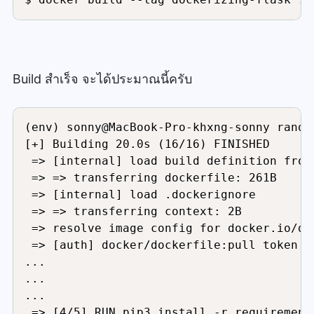
Build สำเร็จ จะได้ประมาณนี้ครับ
(env) sonny@MacBook-Pro-khxng-sonny rando
[+] Building 20.0s (16/16) FINISHED      
 => [internal] load build definition from
 => => transferring dockerfile: 261B     
 => [internal] load .dockerignore        
 => => transferring context: 2B          
 => resolve image config for docker.io/do
 => [auth] docker/dockerfile:pull token f
...

...

...

 => [4/5] RUN pip3 install -r requirement